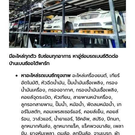
มีอะไหล่ทุกตัว รับซ่อมทุกอาการ หาอู่ซ่อมรถเบนซ์ติดต่อ
บ้านเบนซ์ออโต้พาร์ท
หาอะไหล่รถเบนซ์กรุงเทพ
อะไหล่เครื่องยนต์, เกียร์
อัตโนมัติ, หัวฉีดน้ำมัน, ปั๊มน้ำมันเชื้อเพลิง, กรอง
น้ำมันเครื่อง, กรองอากาศ, กรองน้ำมันเชื้อเพลิง,
คอยล์จุดระเบิด, หัวเทียน, สายพานหน้าเครื่อง,
ลูกรอกสายพาน, ปั๊มน้ำ, หม้อน้ำ, พัดลมหม้อน้ำ, เท
อร์โมสตัท, คอมเพรสเซอร์แอร์, คอยล์เย็น, คอยล์
ร้อน, วาล์วแอร์, น้ำยาแอร์, โช้คอัพ, สปริง, ปีกนก,
ลูกหมากคันส่ง, ลูกหมากแร็ค, แร็คพวงมาลัย, เพลา
ขับ, ยางหุ้มเพลา, ดุมล้อ, ลูกปืนล้อ, จานเบรก, ผ้า