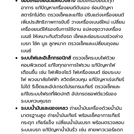
ซ่อมเครื่องยนต์และช่วงล่าง
ซ่อมเครื่องยนต์ทุก
อาการ แก้ปัญหาเครื่องยนต์ดับเอง ซ่อมปัญหา
สตาร์ทไม่ติด ตรวจเช็คและแก้ไข ปรับแต่งเครื่องยนต์
เพิ่มประสิทธิภาพการขับขี่ วางเครื่องเบนซ์ใหม่ เปลี่ยน
เครื่องยนต์ให้รองรับการใช้งาน แปลงชุดวางเครื่อง
เบนซ์ ให้เหมาะกับตัวถังรถ เช็คและซ่อมระบบช่วงล่าง
เบรก โช้ค บูช ลูกหมาก ตรวจเช็คและเปลี่ยนถุงลม
เบนซ์
ระบบไฟและอิเล็กทรอนิกส์
ตรวจเช็คระบบไฟด้วย
คอมพิวเตอร์ แก้ไขทุกอาการไฟรวน แก้ปัญหาไฟ
เตือนขึ้น เช่น ไฟเฟืองโชว์ ไฟเครื่องยนต์ ซ่อมระบบ
ไฟ พวงมาลัยไฟฟ้า สวิตช์ควบคุม แก้ปัญหาเร่งเกียร์
ไม่ได้ รีเซ็ตและอัปเกรดโปรแกรมเกียร์ ตรวจเช็คและ
แก้ไขระบบไฟรถที่ผิดปกติ อัปเกรดซอฟต์แวร์ของ
ระบบควบคุมรถ
ระบบน้ำมันและของเหลว
ถ่ายน้ำมันเครื่องด้วยน้ำมัน
มาตรฐานสูง ถ่ายน้ำมันเกียร์ พร้อมเช็คอาการเกียร์
กระตุก เกียร์แข็ง เปลี่ยนน้ำมันเบรก พร้อมตรวจสอบ
ระบบเบรก แก้ปัญหาน้ำมันรั่ว เช่น สายพาวเวอร์แตก