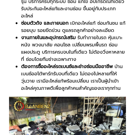
รุ่น บริการครบทุกระบบ ซ่อม แก้ไข อัปเกรดในที่เดียว
รับประกันอะไหล่แท้และงานซ่อม ขึ้นอยู่กับประเภท
อะไหล่
ซ่อมตัวถัง และภายนอก
เบิกอะไหล่แท้ ซ่อมกันชน แก้
รอยบุบ รอยขีดข่วน ดูแลรถลูกค้าอย่างละเอียด
งานภายในและอุปกรณ์เสริม
รับทำภายในรถ หุ้มเบาะ
หนัง พวงมาลัย คอนโซล เปลี่ยนพรมพื้นรถ ซ่อม
แผงประตู
บริการครบจบในที่เดียว ไม่ต้องวิ่งหาหลาย
ที่
ซ่อมโดยทีมช่างเฉพาะทาง
ต้องการซื้ออะไหล่
รถเบนซ์
และช่างซ่อมมืออาชีพ
บ้าน
เบนซ์ออโต้พาร์ทรับจบที่เดียว ไม่ตองไปหลายที่ให้
วุ่นวาย เรามีอะไหล่แท้พร้อมเปลี่ยน เราเป็นผู้นำเข้า
อะไหล่คุณภาพดีเพื่อลูกค้าคนสำคัญของเราทุกท่าน