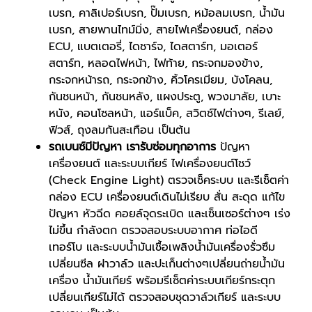
เบรก, คาลิเปอร์เบรก, ปั๊มเบรก, หม้อลมเบรก, น้ำมัน
เบรก, สายพานไทม์มิ่ง, สายไฟเครื่องยนต์, กล่อง
ECU, แบตเตอรี่, ไดชาร์จ, ไดสตาร์ท, มอเตอร์
สตาร์ท, หลอดไฟหน้า, ไฟท้าย, กระจกมองข้าง,
กระจกหน้ารถ, กระจกข้าง, คิ้วโครเมียม, บังโคลน,
กันชนหน้า, กันชนหลัง, แผงประตู, พวงมาลัย, เบาะ
หนัง, คอนโซลหน้า, แอร์แบ็ค, สวิตช์ไฟต่างๆ, รีเลย์,
ฟิวส์, ถุงลมกันสะเทือน เป็นต้น
รถเบนซ์มีปัญหา เรารับซ่อมทุกอาการ
ปัญหา
เครื่องยนต์ และระบบเกียร์ ไฟเครื่องยนต์โชว์
(Check Engine Light) ตรวจเช็คระบบ และรีเซ็ตค่า
กล่อง ECU เครื่องยนต์เดินไม่เรียบ สั่น สะดุด แก้ไข
ปัญหา หัวฉีด คอยล์จุดระเบิด และเซ็นเซอร์ต่างๆ เร่ง
ไม่ขึ้น กำลังตก ตรวจสอบระบบอากาศ ท่อไอดี
เทอร์โบ และระบบน้ำมันเชื้อเพลิงน้ำมันเครื่องรั่วซึม
เปลี่ยนซีล ฝาวาล์ว และปะเก็นต่างๆเปลี่ยนถ่ายน้ำมัน
เครื่อง น้ำมันเกียร์ พร้อมรีเซ็ตค่าระบบเกียร์กระตุก
เปลี่ยนเกียร์ไม่ได้ ตรวจสอบชุดวาล์วเกียร์ และระบบ